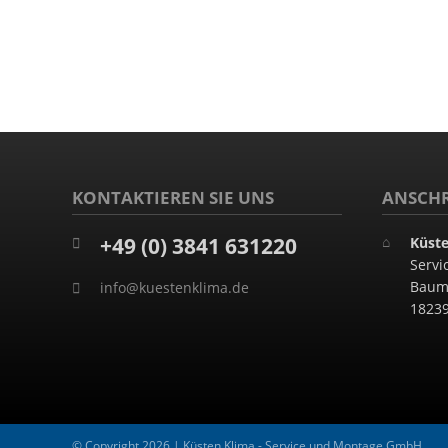
KONTAKTIEREN SIE UNS
ANSCHR
+49 (0) 3841 631220
Küst
Serv
Baum
info@kuestenklima.de
1823
© Copyright 2026 | Küsten Klima - Service und Montage GmbH