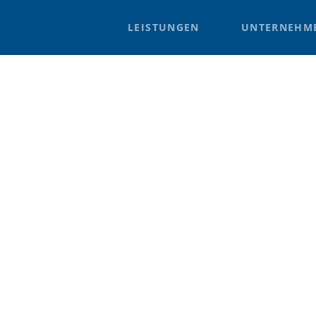
LEISTUNGEN
UNTERNEHM
Diakonie
r Freundschaft 