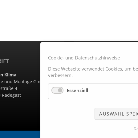
Cookie- und Datenschutzhinweise
IFT
BÜRO- UND SERVICEZEI
Diese Webseite verwendet Cookies, um b
en Klima
Montag – Donnerstag
verbessern.
ice und Montage GmbH
07.30 - 16.30 Uhr
straße 4
Essenziell
Freitag
9 Radegast
07.30 - 15.00 Uhr
AUSWAHL SPE
Da