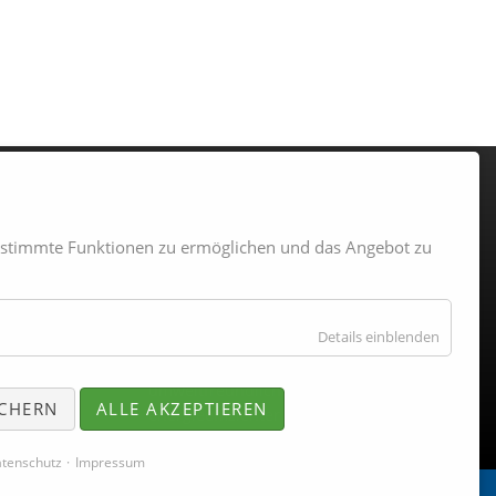
TEN
UNSERE MISSON
estimmte Funktionen zu ermöglichen und das Angebot zu
Wir möchten Ihnen helfen, das
Beste aus Ihren Räumen zu
machen. Mit unseren Anlagen
Details einblenden
wollen wir dazu beitragen, dass die
Gebäudetechnik
umweltfreundlicher und
ICHERN
ALLE AKZEPTIEREN
energieeffizienter wird.
tenschutz
Impressum
Navigation
Datenschutz
Impressum